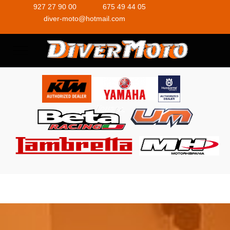
927 27 90 00
675 49 44 05
diver-moto@hotmail.com
Mobile Menu Toggle