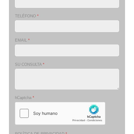
TELÉFONO
*
EMAIL
*
SU CONSULTA
*
hCaptcha
*
POLÍTICA DE PRIVACIDAD
*